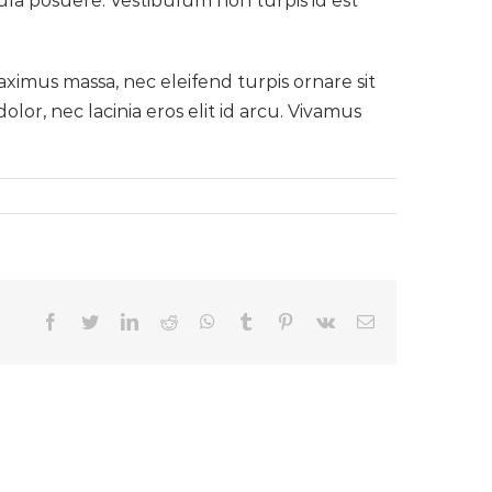
ligula posuere. Vestibulum non turpis id est
aximus massa, nec eleifend turpis ornare sit
or, nec lacinia eros elit id arcu. Vivamus
facebook
twitter
linkedin
reddit
whatsapp
tumblr
pinterest
vk
Email