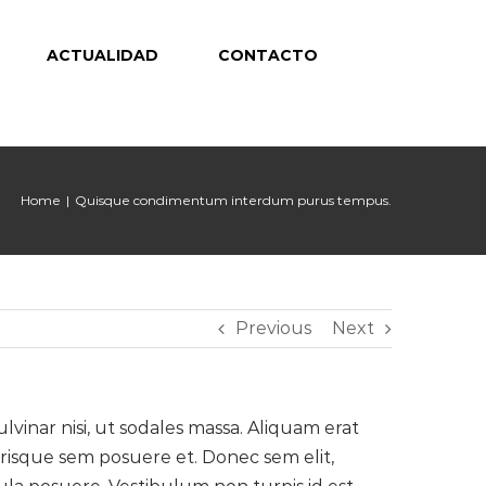
ACTUALIDAD
CONTACTO
Home
|
Quisque condimentum interdum purus tempus.
Previous
Next
lvinar nisi, ut sodales massa. Aliquam erat
erisque sem posuere et. Donec sem elit,