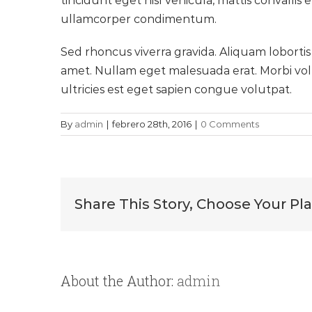
tincidunt eget nisl vehicula, mattis convallis 
ullamcorper condimentum.
Sed rhoncus viverra gravida. Aliquam lobortis
amet. Nullam eget malesuada erat. Morbi volut
ultricies est eget sapien congue volutpat.
By
admin
|
febrero 28th, 2016
|
0 Comments
Share This Story, Choose Your Pl
About the Author:
admin