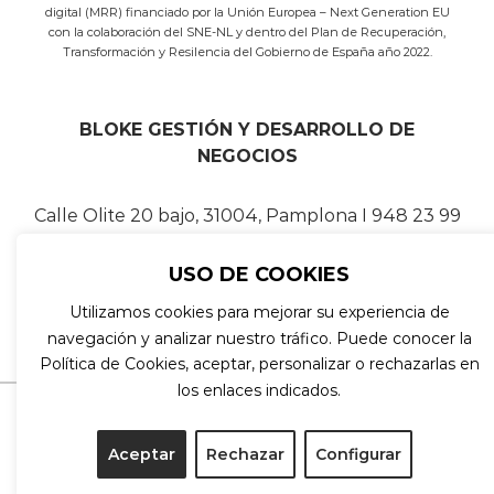
digital (MRR) financiado por la Unión Europea – Next Generation EU
con la colaboración del SNE-NL y dentro del Plan de Recuperación,
Transformación y Resilencia del Gobierno de España año 2022.
BLOKE GESTIÓN Y DESARROLLO DE
NEGOCIOS
Calle Olite 20 bajo, 31004, Pamplona I 948 23 99
92 I
clientes@blokegestion.com
USO DE COOKIES
Utilizamos cookies para mejorar su experiencia de
navegación y analizar nuestro tráfico. Puede conocer la
Política de Cookies, aceptar, personalizar o rechazarlas en
los enlaces indicados.
© Copyright
2026 Bloke gestión y desarrollo de
proyectos. |
Aviso legal
|
Política de cookies
|
Aceptar
Rechazar
Configurar
Protección de datos
|
Canal de denuncias
Diseño y desarrollo:
Intensas Networks